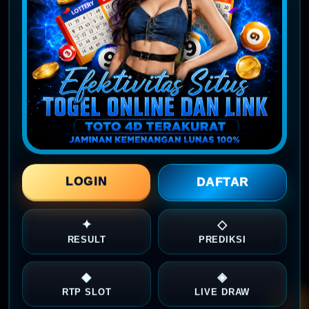
LOGIN
DAFTAR
✦
◇
RESULT
PREDIKSI
◆
◈
RTP SLOT
LIVE DRAW